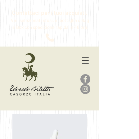
Contattaci per i tuoi acquisti.
Vini selezionati sfusi, in bottiglia o Bag
in Box
con spedizione rapida in 48 ore.