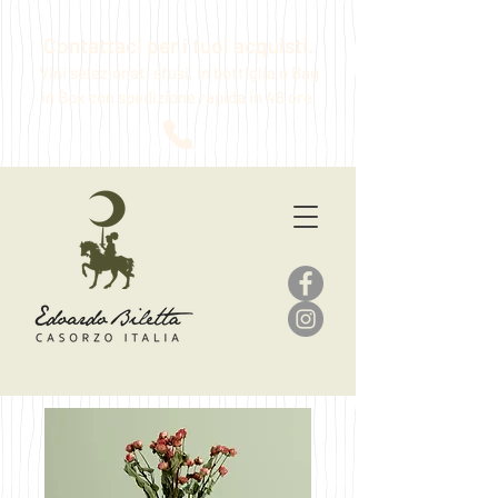
Contattaci per i tuoi acquisti.
Vini selezionati sfusi, in bottiglia o Bag
in Box
con spedizione rapida in 48 ore.