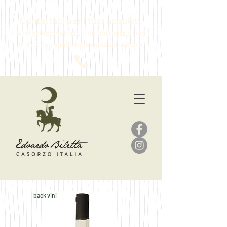
Contattaci per i tuoi acquisti.
Vini selezionati sfusi, in bottiglia o Bag
in Box
con spedizione rapida in 48 ore.
back vini